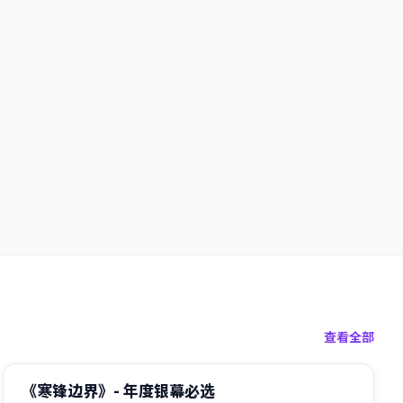
查看全部
99:38
热门
《寒锋边界》- 年度银幕必选