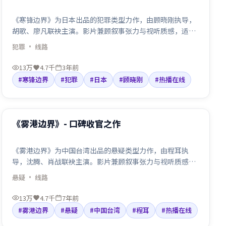
《寒锋边界》为日本出品的犯罪类型力作，由顾晓刚执导，
胡歌、廖凡联袂主演。影片兼顾叙事张力与视听质感，适合
检索「犯罪电影」「日本」「顾晓刚导演」等关键词。剧情
犯罪
· 线路
围绕人物抉择与命运碰撞展开，节奏利落，适合院线口碑与
线上点播人群观看。
13万
4.7千
3年前
#寒锋边界
#犯罪
#日本
#顾晓刚
#热播在线
99:47
热门
《雾港边界》- 口碑收官之作
《雾港边界》为中国台湾出品的悬疑类型力作，由程耳执
导，沈腾、肖战联袂主演。影片兼顾叙事张力与视听质感，
适合检索「悬疑电影」「中国台湾」「程耳导演」等关键
悬疑
· 线路
词。剧情围绕人物抉择与命运碰撞展开，节奏利落，适合院
线口碑与线上点播人群观看。
13万
4.7千
7年前
#雾港边界
#悬疑
#中国台湾
#程耳
#热播在线