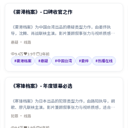
最新
《雾港档案》- 口碑收官之作
《雾港档案》为中国台湾出品的悬疑类型力作，由娄烨执
导，沈腾、肖战联袂主演。影片兼顾叙事张力与视听质感，
适合检索「悬疑电影」「中国台湾」「娄烨导演」等关键
悬疑
· 线路
词。剧情围绕人物抉择与命运碰撞展开，节奏利落，适合院
线口碑与线上点播人群观看。
9.4万
3.9千
2年前
#雾港档案
#悬疑
#中国台湾
#娄烨
#热播在线
99:58
最新
《寒锋档案》- 年度银幕必选
《寒锋档案》为日本出品的犯罪类型力作，由路阳执导，胡
歌、廖凡联袂主演。影片兼顾叙事张力与视听质感，适合检
索「犯罪电影」「日本」「路阳导演」等关键词。剧情围绕
犯罪
· 线路
人物抉择与命运碰撞展开，节奏利落，适合院线口碑与线上
点播人群观看。
9.6万
3.9千
6年前